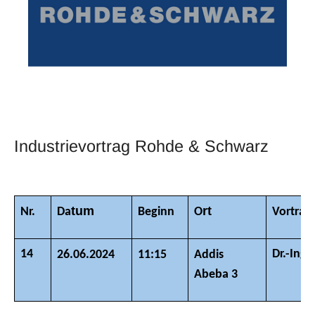
Industrievortrag Rohde & Schwarz
tum
rt
Nr.
Da
Beginn
O
Vortrag
14
Dr.-Ing.
26.06.2024
11:15
Addis
Abeba 3