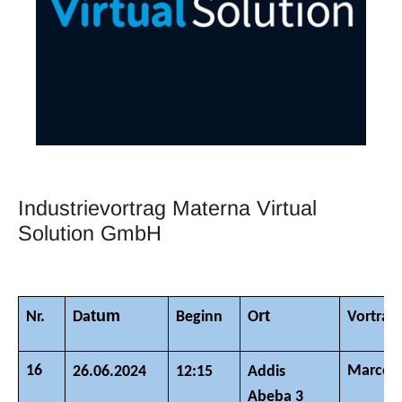
Industrievortrag Materna Virtual
Solution GmbH
tum
rt
Nr.
Da
Beginn
O
Vortrag
16
Marco S
26.06.2024
12:15
Addis
Abeba 3