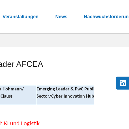
Veranstaltungen
News
Nachwuchsförderu
Leader AFCEA
na Hohmann/
Emerging Leader & PwC Public
 Clauss
Sector/Cyber Innovation Hub
h KI und Logistik