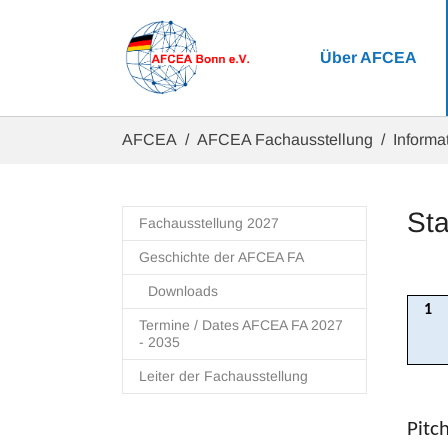
Zum Hauptinhalt springen
Über AFCEA
Sie sind hier:
AFCEA
AFCEA Fachausstellung
Informat
Sta
Fachausstellung 2027
Geschichte der AFCEA FA
Downloads
1
Termine / Dates AFCEA FA 2027
- 2035
Leiter der Fachausstellung
Pitc