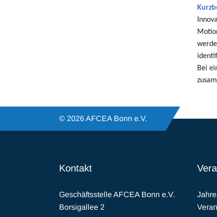
Kurzb
Innova
Motio
werde
identi
Bei ei
zusam
© 2026 AFCEA Bonn e.V.
Kontakt
Vera
Geschäftsstelle AFCEA Bonn e.V.
Jahr
Borsigallee 2
Veran