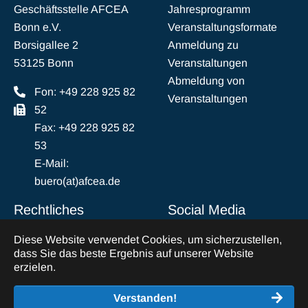
Geschäftsstelle AFCEA
Jahresprogramm
Bonn e.V.
Veranstaltungsformate
Borsigallee 2
Anmeldung zu
53125 Bonn
Veranstaltungen
Abmeldung von
Fon: +49 228 925 82
Veranstaltungen
52
Fax: +49 228 925 82
53
E-Mail:
buero(at)afcea.de
Rechtliches
Social Media
Diese Website verwendet Cookies, um sicherzustellen,
Impressum
LinkedIn
dass Sie das beste Ergebnis auf unserer Website
Datenschutz
erzielen.
Abmeldung vom
Verstanden!
Mailverkehr