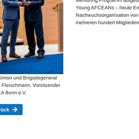
Mentoring Programm aufgeba
Young AFCEANs – heute Eme
Nachwuchsorganisation von 
mehreren hundert Mitglieder
imon und Brigadegeneral
 Fleischmann, Vorsitzender
A Bonn e.V.
rück