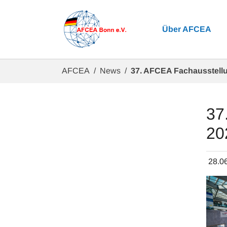
Zum Hauptinhalt springen
Über AFCEA
Sie sind hier:
AFCEA
News
37. AFCEA Fachausstellu
37
20
28.0