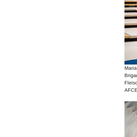
Maria
Briga
Fleis
AFCE