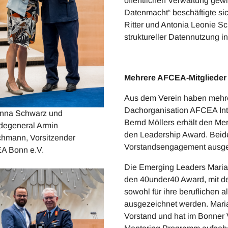
öffentlichen Verwaltung gew
Datenmacht“ beschäftigte si
Ritter und Antonia Leonie 
struktureller Datennutzung in
Mehrere AFCEA-Mitglieder
Aus dem Verein haben mehre
Dachorganisation AFCEA Inte
nna Schwarz und
Bernd Möllers erhält den Me
degeneral Armin
den Leadership Award. Beide
chmann, Vorsitzender
Vorstandsengagement ausge
A Bonn e.V.
Die Emerging Leaders Mari
den 40under40 Award, mit de
sowohl für ihre beruflichen a
ausgezeichnet werden. Mari
Vorstand und hat im Bonner 