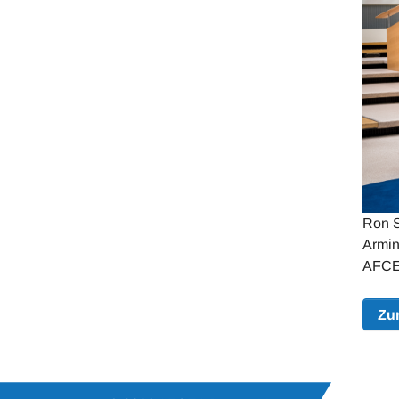
Ron S
Armin
AFCE
Zu