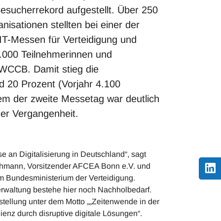
Besucherrekord aufgestellt. Über 250
sationen stellten bei einer der
IT-Messen für Verteidigung und
5.000 Teilnehmerinnen und
WCCB. Damit stieg die
d 20 Prozent (Vorjahr 4.100
em der zweite Messetag war deutlich
der Vergangenheit.
se an Digitalisierung in Deutschland“, sagt
chmann, Vorsitzender AFCEA Bonn e.V. und
im Bundesministerium der Verteidigung.
Verwaltung bestehe hier noch Nachholbedarf.
tellung unter dem Motto „„Zeitenwende in der
ienz durch disruptive digitale Lösungen“.