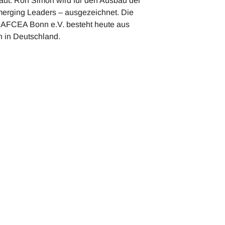
ut. Ron Simon wird für den Ausbau der
rging Leaders – ausgezeichnet. Die
AFCEA Bonn e.V. besteht heute aus
n in Deutschland.