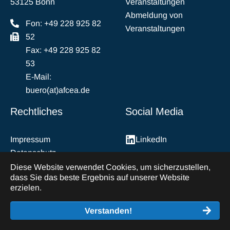
53125 Bonn
Veranstaltungen
Abmeldung von
Fon: +49 228 925 82
Veranstaltungen
52
Fax: +49 228 925 82
53
E-Mail:
buero(at)afcea.de
Rechtliches
Social Media
Impressum
LinkedIn
Datenschutz
Abmeldung vom
Diese Website verwendet Cookies, um sicherzustellen,
dass Sie das beste Ergebnis auf unserer Website
Mailverkehr
erzielen.
Verstanden!