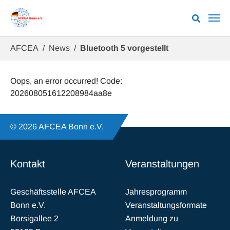
Zum Hauptinhalt springen
Sie sind hier:
AFCEA
News
Bluetooth 5 vorgestellt
Oops, an error occurred! Code:
202608051612208984aa8e
© 2026 AFCEA Bonn e.V.
Kontakt
Veranstaltungen
Geschäftsstelle AFCEA
Jahresprogramm
Bonn e.V.
Veranstaltungsformate
Borsigallee 2
Anmeldung zu