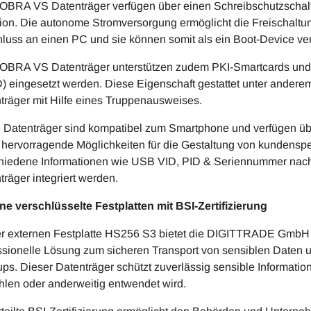
OBRA VS Datenträger verfügen über einen Schreibschutzschalt
ion. Die autonome Stromversorgung ermöglicht die Freischaltun
luss an einen PC und sie können somit als ein Boot-Device v
OBRA VS Datenträger unterstützen zudem PKI-Smartcards und
) eingesetzt werden. Diese Eigenschaft gestattet unter ande
träger mit Hilfe eines Truppenausweises.
 Datenträger sind kompatibel zum Smartphone und verfügen üb
t hervorragende Möglichkeiten für die Gestaltung von kundens
hiedene Informationen wie USB VID, PID & Seriennummer na
träger integriert werden.
ne verschlüsselte Festplatten mit BSI-Zertifizierung
er externen Festplatte HS256 S3 bietet die DIGITTRADE Gmb
ssionelle Lösung zum sicheren Transport von sensiblen Daten 
ps. Dieser Datenträger schützt zuverlässig sensible Informatione
hlen oder anderweitig entwendet wird.