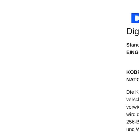
Di
EIN
KOBRA
NATO
Die K
versc
vorwi
wird 
256-B
und W