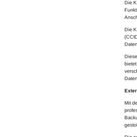
Die K
Funkt
Ansch
Die K
(CCID
Daten
Diese
biete
versc
Daten
Exter
Mit d
profe
Backu
gesto