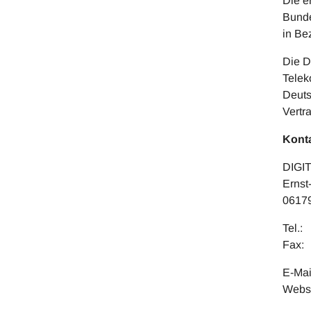
Die e
Bunde
in Be
Die D
Telek
Deuts
Vertr
Konta
DIGI
Ernst
06179
Tel.:
Fax:
E-Ma
Webs