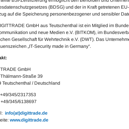
rteilte BSI-Zertifizierung ermöglicht den Behörden und Untern
sdatenschutzgesetzes (BDSG) und der in Kraft getretenen 
zug auf die Speicherung personenbezogener und sensibler Date
IGITTRADE GmbH aus Teutschenthal ist ein Mitglied im Bundes
ommunikation und neue Medien e.V. (BITKOM), im Bundesverband
chen Gesellschaft für Wehrtechnik e.V. (DWT). Das Unternehme
auenszeichen „IT-Security made in Germany“.
kt:
TTRADE GmbH
-Thälmann-Straße 39
 Teutschenthal / Deutschland
 +49/345/2317353
 +49/345/6138697
il:
info(at)digittrade.de
eite:
www.digittrade.de