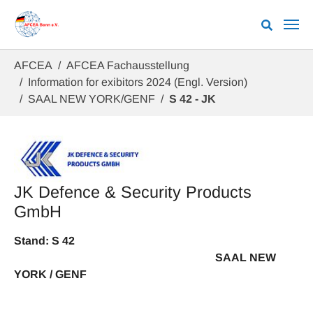
Zum Hauptinhalt springen
Sie sind hier:
AFCEA
AFCEA Fachausstellung
Information for exibitors 2024 (Engl. Version)
SAAL NEW YORK/GENF
S 42 - JK
JK Defence & Security Products
GmbH
Stand: S 42
SAAL NEW
YORK / GENF