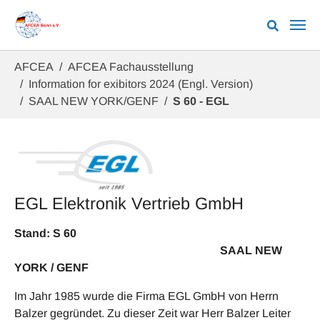
Zum Hauptinhalt springen
Sie sind hier:
AFCEA
AFCEA Fachausstellung
Information for exibitors 2024 (Engl. Version)
SAAL NEW YORK/GENF
S 60 - EGL
EGL Elektronik Vertrieb GmbH
Stand: S 60
SAAL NEW
YORK / GENF
Im Jahr 1985 wurde die Firma EGL GmbH von Herrn
Balzer gegründet. Zu dieser Zeit war Herr Balzer Leiter