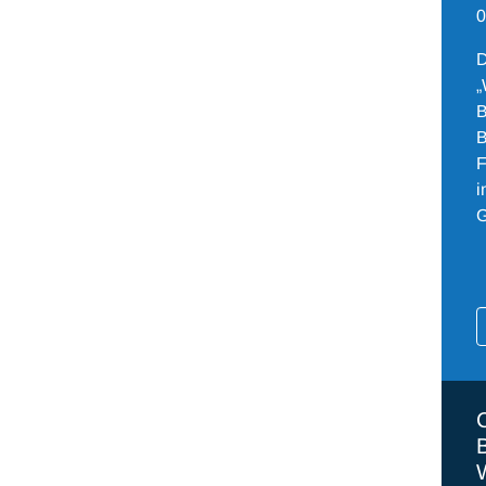
0
D
„
B
B
F
i