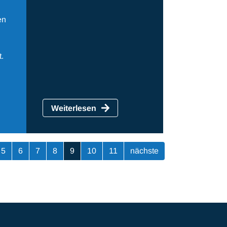
en
.
Weiterlesen
5
6
7
8
9
10
11
nächste