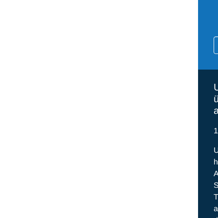
U
1
U
h
A
S
T
a