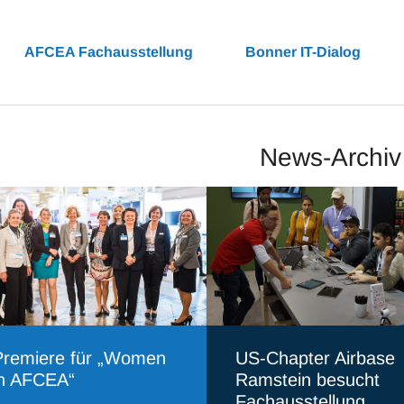
AFCEA Fachausstellung
Bonner IT-Dialog
News-Archiv
Premiere für „Women
US-Chapter Airbase
in AFCEA“
Ramstein besucht
Fachausstellung