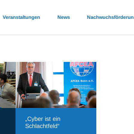
Veranstaltungen
News
Nachwuchsförderu
„Cyber ist ein
Schlachtfeld“