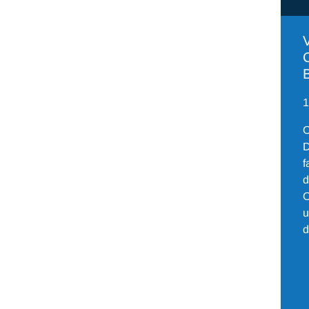
V
1
O
D
f
d
O
u