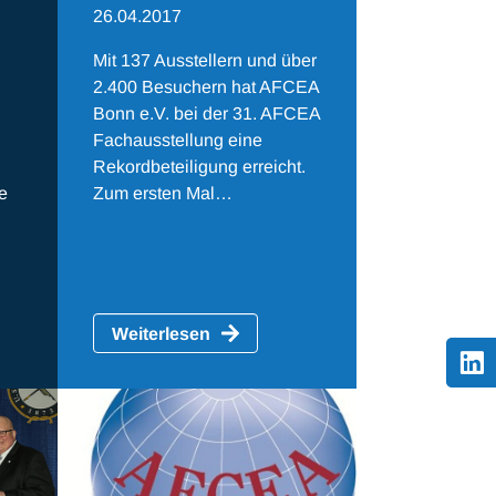
26.04.2017
Mit 137 Ausstellern und über
2.400 Besuchern hat AFCEA
Bonn e.V. bei der 31. AFCEA
Fachausstellung eine
Rekordbeteiligung erreicht.
e
Zum ersten Mal…
Weiterlesen