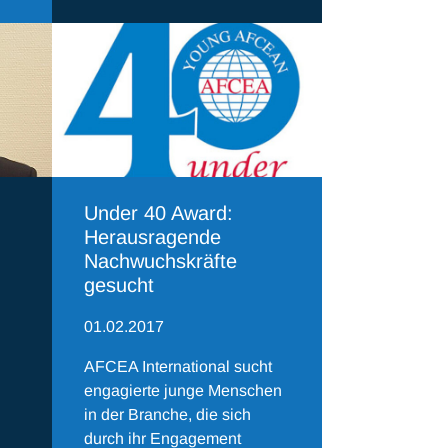
Under 40 Award:
Herausragende
Nachwuchskräfte
gesucht
01.02.2017
AFCEA International sucht
engagierte junge Menschen
in der Branche, die sich
durch ihr Engagement