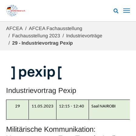
Zum Hauptinhalt springen
Sie sind hier:
AFCEA
AFCEA Fachausstellung
Fachausstellung 2023
Industrievorträge
29 - Industrievortrag Pexip
Industrievortrag Pexip
29
11.05.2023
12:15 - 12:40
Saal NAIROBI
Militärische Kommunikation: