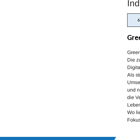
In
6
Gree
Green
Die z
Digit
Als s
Umset
und n
die V
Leben
Wo li
Fokus