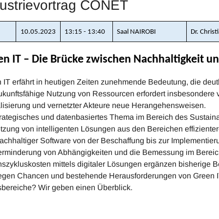
dustrievortrag CONET
10.05.2023
13:15 - 13:40
Saal NAIROBI
Dr. Chris
n IT – Die Brücke zwischen Nachhaltigkeit un
 IT erfährt in heutigen Zeiten zunehmende Bedeutung, die deutl
ukunftsfähige Nutzung von Ressourcen erfordert insbesondere
alisierung und vernetzter Akteure neue Herangehensweisen.
trategisches und datenbasiertes Thema im Bereich des Sustaina
zung von intelligenten Lösungen aus den Bereichen effizientere
achhaltiger Software von der Beschaffung bis zur Implementier
erminderung von Abhängigkeiten und die Bemessung im Bereic
szykluskosten mittels digitaler Lösungen ergänzen bisherige Be
egen Chancen und bestehende Herausforderungen von Green IT
bereiche? Wir geben einen Überblick.