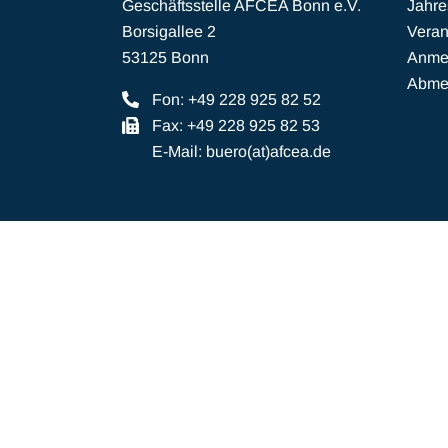
Geschäftsstelle AFCEA Bonn e.V.
Jahr
Borsigallee 2
Veran
53125 Bonn
Anmel
Abmel
Fon: +49 228 925 82 52
Fax: +49 228 925 82 53
E-Mail:
buero(at)afcea.de