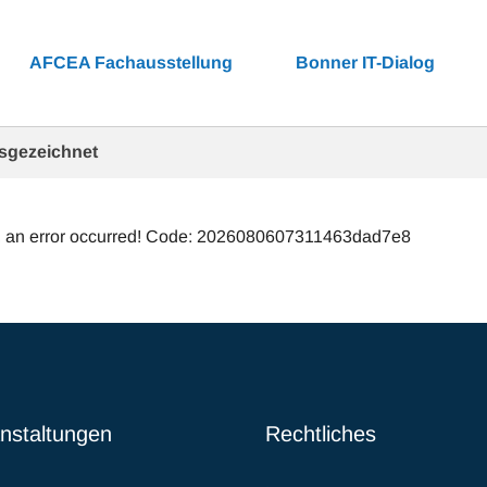
AFCEA Fachausstellung
Bonner IT-Dialog
sgezeichnet
 an error occurred! Code: 2026080607311463dad7e8
nstaltungen
Rechtliches