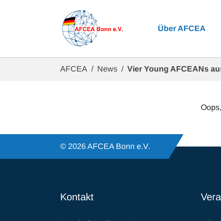
Zum Hauptinhalt springen
Über AFCEA
Sie sind hier:
AFCEA
News
Vier Young AFCEANs au
Oops,
© 2026 AFCEA Bonn e.V.
Kontakt
Vera