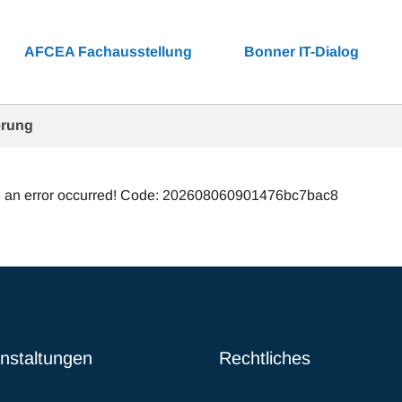
AFCEA Fachausstellung
Bonner IT-Dialog
erung
 an error occurred! Code: 202608060901476bc7bac8
nstaltungen
Rechtliches