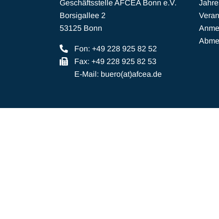
Geschäftsstelle AFCEA Bonn e.V.
Jahr
Borsigallee 2
Veran
53125 Bonn
Anmel
Abmel
Fon: +49 228 925 82 52
Fax: +49 228 925 82 53
E-Mail:
buero(at)afcea.de