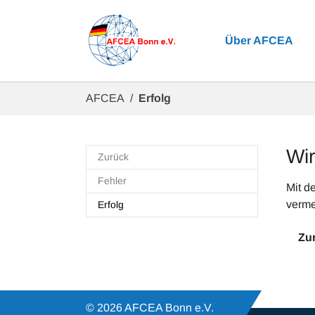
Zum Hauptinhalt springen
Über AFCEA
Sie sind hier:
AFCEA
Erfolg
Wir
Zurück
Fehler
Mit d
(current)
vermer
Erfolg
Zur
© 2026 AFCEA Bonn e.V.