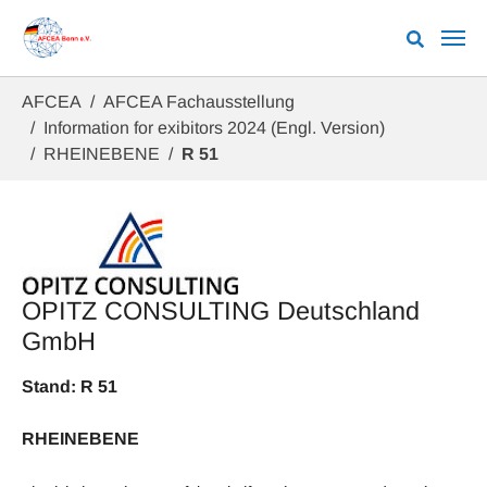
Zum Hauptinhalt springen
Sie sind hier:
AFCEA
AFCEA Fachausstellung
Information for exibitors 2024 (Engl. Version)
RHEINEBENE
R 51
OPITZ CONSULTING Deutschland
GmbH
Stand: R 51
RHEINEBENE