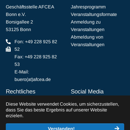
Geschäftsstelle AFCEA
Jahresprogramm
Bonn e.V.
Veranstaltungsformate
Borsigallee 2
Anmeldung zu
53125 Bonn
Veranstaltungen
Abmeldung von
Fon: +49 228 925 82
Veranstaltungen
52
Fax: +49 228 925 82
53
E-Mail:
buero(at)afcea.de
Rechtliches
Social Media
Diese Website verwendet Cookies, um sicherzustellen,
Impressum
LinkedIn
dass Sie das beste Ergebnis auf unserer Website
Datenschutz
erzielen.
Abmeldung vom
Verstanden!
Mailverkehr