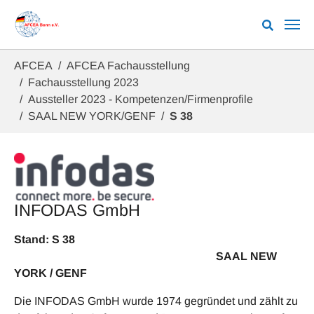
Zum Hauptinhalt springen
Sie sind hier:
AFCEA
AFCEA Fachausstellung
Fachausstellung 2023
Aussteller 2023 - Kompetenzen/Firmenprofile
SAAL NEW YORK/GENF
S 38
INFODAS GmbH
Stand: S 38
SAAL NEW
YORK / GENF
Die INFODAS GmbH wurde 1974 gegründet und zählt zu