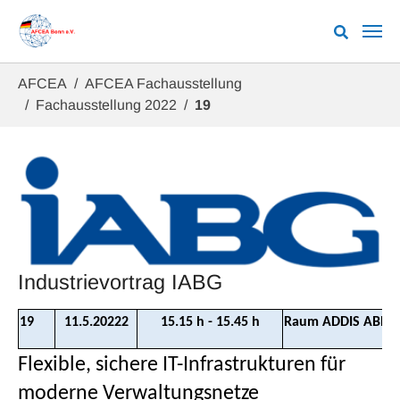
Zum Hauptinhalt springen
Sie sind hier:
AFCEA
AFCEA Fachausstellung
Fachausstellung 2022
19
Industrievortrag IABG
19
11.5.20222
15.15 h - 15.45 h
Raum ADDIS ABEB
Flexible, sichere IT-Infrastrukturen für
moderne Verwaltungsnetze